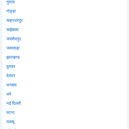
गुमला
गोड्डा
चक्रधरपुर
चाईबासा
जमशेदपुर
जामताड़ा
झारखण्ड
दुमका
देवघर
धनबाद
धर्म
नई दिल्ली
पटना
पलामू