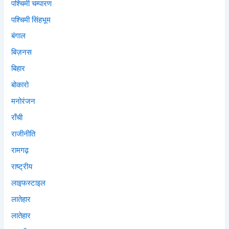
पश्चिमी चम्पारण
पश्चिमी सिंहभूम
बंगाल
बिज़नस
बिहार
बोकारो
मनोरंजन
राँची
राजीनीति
रामगढ़
राष्ट्रीय
लाइफस्टाइल
लातेहार
लातेहार