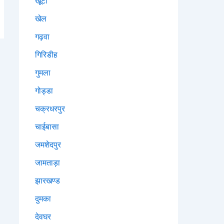
खूंटी
खेल
गढ़वा
गिरिडीह
गुमला
गोड्डा
चक्रधरपुर
चाईबासा
जमशेदपुर
जामताड़ा
झारखण्ड
दुमका
देवघर