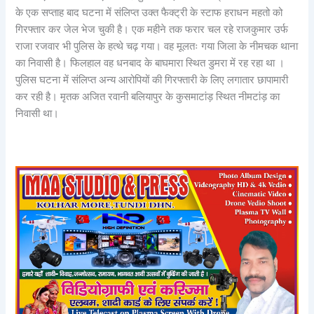
के एक सप्ताह बाद घटना में संलिप्त उक्त फैक्ट्री के स्टाफ हराधन महतो को
गिरफ्तार कर जेल भेज चुकी है। एक महीने तक फरार चल रहे राजकुमार उर्फ
राजा रजवार भी पुलिस के हत्थे चढ़ गया। वह मूलतः गया जिला के नीमचक थाना
का निवासी है। फिलहाल वह धनबाद के बाघमारा स्थित डुमरा में रह रहा था ।
पुलिस घटना में संलिप्त अन्य आरोपियों की गिरफ्तारी के लिए लगातार छापामारी
कर रही है। मृतक अजित रवानी बलियापुर के कुसमाटांड़ स्थित नीमटांड़ का
निवासी था।