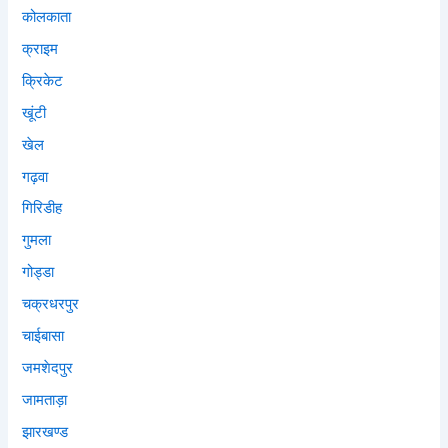
कोलकाता
क्राइम
क्रिकेट
खूंटी
खेल
गढ़वा
गिरिडीह
गुमला
गोड्डा
चक्रधरपुर
चाईबासा
जमशेदपुर
जामताड़ा
झारखण्ड