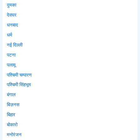
दुमका
देवघर
धनबाद
धर्म
नई दिल्ली
पटना
पलामू
पश्चिमी चम्पारण
पश्चिमी सिंहभूम
बंगाल
बिज़नस
बिहार
बोकारो
मनोरंजन