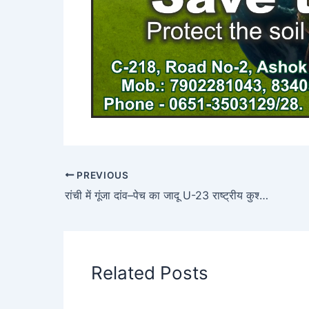
PREVIOUS
रांची में गूंजा दांव–पेच का जादू U-23 राष्ट्रीय कुश्ती चैंपियनशिप का धमाकेदार आगाज 850 पहलवानों के बीच 30 स्वर्ण पर निगाहें
Related Posts