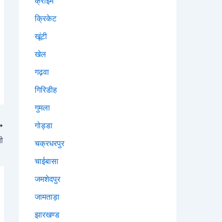
क्राइम
क्रिकेट
खूंटी
खेल
गढ़वा
गिरिडीह
गुमला
गोड्डा
ी
चक्रधरपुर
चाईबासा
जमशेदपुर
जामताड़ा
झारखण्ड