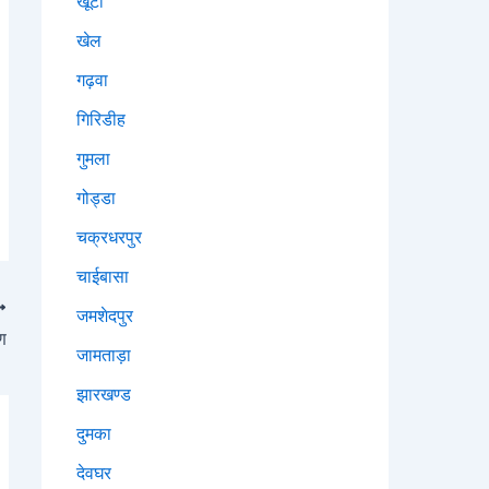
खूंटी
खेल
गढ़वा
गिरिडीह
गुमला
गोड्डा
चक्रधरपुर
चाईबासा
जमशेदपुर
षण
जामताड़ा
झारखण्ड
दुमका
देवघर