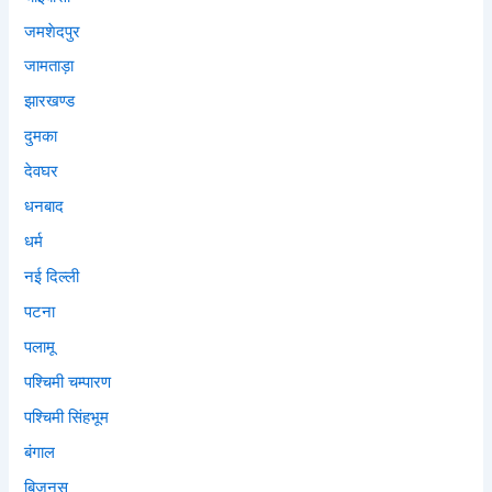
जमशेदपुर
जामताड़ा
झारखण्ड
दुमका
देवघर
धनबाद
धर्म
नई दिल्ली
पटना
पलामू
पश्चिमी चम्पारण
पश्चिमी सिंहभूम
बंगाल
बिज़नस