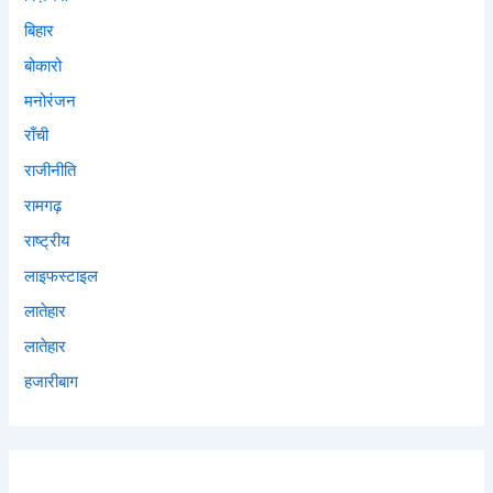
बिहार
बोकारो
मनोरंजन
राँची
राजीनीति
रामगढ़
राष्ट्रीय
लाइफस्टाइल
लातेहार
लातेहार
हजारीबाग