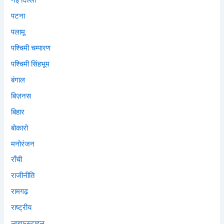
नई दिल्ली
पटना
पलामू
पश्चिमी चम्पारण
पश्चिमी सिंहभूम
बंगाल
बिज़नस
बिहार
बोकारो
मनोरंजन
राँची
राजीनीति
रामगढ़
राष्ट्रीय
लाइफस्टाइल