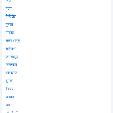
खेल
गढ़वा
गिरिडीह
गुमला
गोड्डा
चक्रधरपुर
चाईबासा
जमशेदपुर
जामताड़ा
झारखण्ड
दुमका
देवघर
धनबाद
धर्म