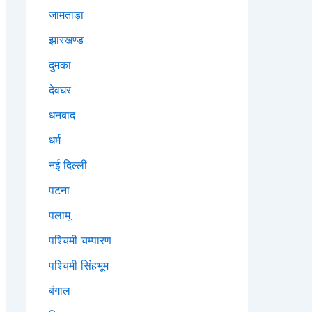
जामताड़ा
झारखण्ड
दुमका
देवघर
धनबाद
धर्म
नई दिल्ली
पटना
पलामू
पश्चिमी चम्पारण
पश्चिमी सिंहभूम
बंगाल