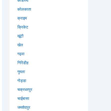
कोडरमा
कोलकाता
क्राइम
क्रिकेट
खूंटी
खेल
गढ़वा
गिरिडीह
गुमला
गोड्डा
चक्रधरपुर
चाईबासा
जमशेदपुर