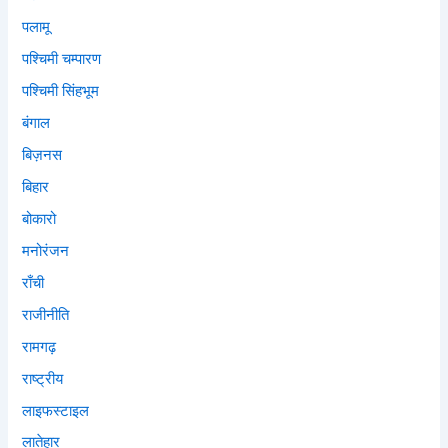
पलामू
पश्चिमी चम्पारण
पश्चिमी सिंहभूम
बंगाल
बिज़नस
बिहार
बोकारो
मनोरंजन
राँची
राजीनीति
रामगढ़
राष्ट्रीय
लाइफस्टाइल
लातेहार