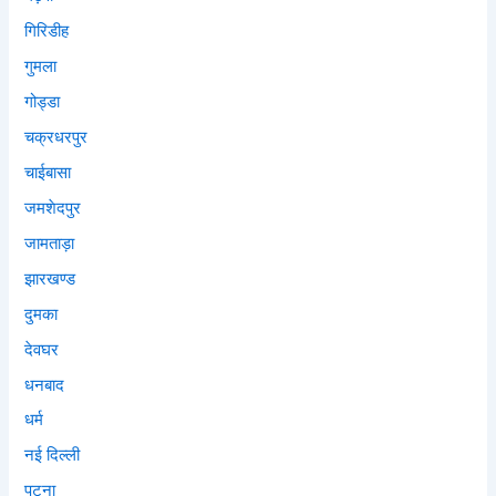
गिरिडीह
गुमला
गोड्डा
चक्रधरपुर
चाईबासा
जमशेदपुर
जामताड़ा
झारखण्ड
दुमका
देवघर
धनबाद
धर्म
नई दिल्ली
पटना