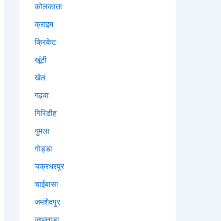
कोलकाता
क्राइम
क्रिकेट
खूंटी
खेल
गढ़वा
गिरिडीह
गुमला
गोड्डा
चक्रधरपुर
चाईबासा
जमशेदपुर
जामताड़ा