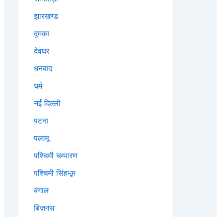
झारखण्ड
दुमका
देवघर
धनबाद
धर्म
नई दिल्ली
पटना
पलामू
पश्चिमी चम्पारण
पश्चिमी सिंहभूम
बंगाल
बिज़नस