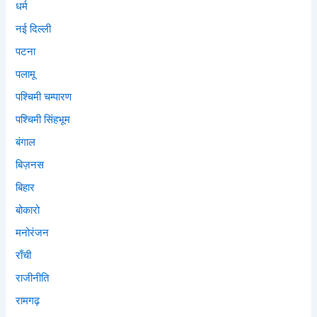
धर्म
नई दिल्ली
पटना
पलामू
पश्चिमी चम्पारण
पश्चिमी सिंहभूम
बंगाल
बिज़नस
बिहार
बोकारो
मनोरंजन
राँची
राजीनीति
रामगढ़