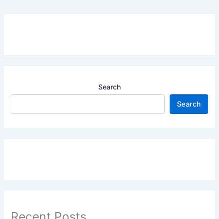
Search
Search
Recent Posts