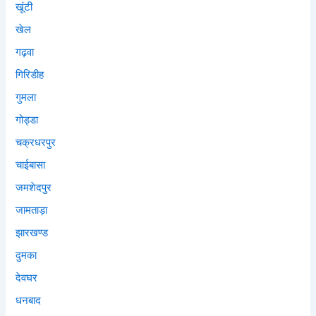
खूंटी
खेल
गढ़वा
गिरिडीह
गुमला
गोड्डा
चक्रधरपुर
चाईबासा
जमशेदपुर
जामताड़ा
झारखण्ड
दुमका
देवघर
धनबाद