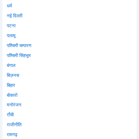
धर्म
नई दिल्ली
पटना
पलामू
पश्चिमी चम्पारण
पश्चिमी सिंहभूम
बंगाल
बिज़नस
बिहार
बोकारो
मनोरंजन
राँची
राजीनीति
रामगढ़