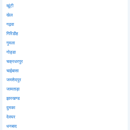
खूंटी
खेल
गढ़वा
गिरिडीह
गुमला
गोड्डा
चक्रधरपुर
चाईबासा
जमशेदपुर
जामताड़ा
झारखण्ड
दुमका
देवघर
धनबाद