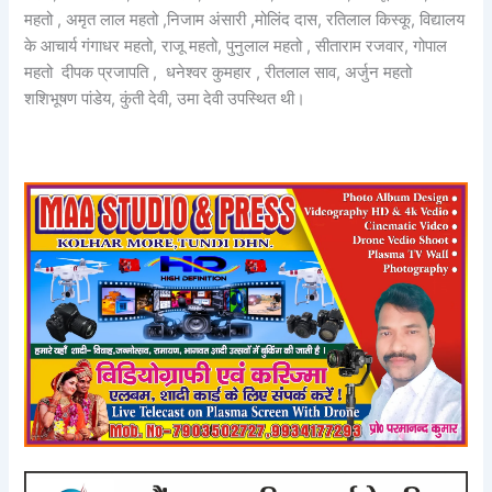
महतो , अमृत लाल महतो ,निजाम अंसारी ,मोलिंद दास, रतिलाल किस्कू, विद्यालय
के आचार्य गंगाधर महतो, राजू महतो, पुनुलाल महतो , सीताराम रजवार, गोपाल
महतो दीपक प्रजापति , धनेश्वर कुमहार , रीतलाल साव, अर्जुन महतो
शशिभूषण पांडेय, कुंती देवी, उमा देवी उपस्थित थी।