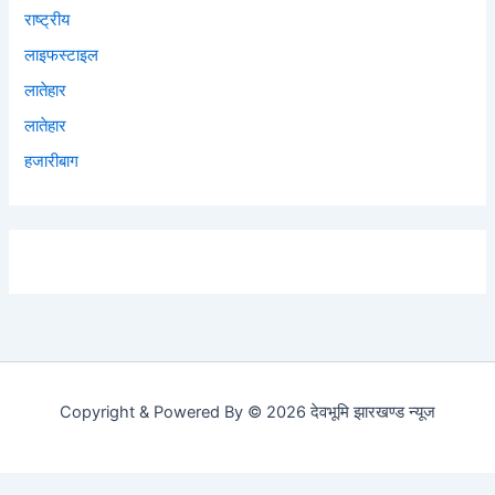
राष्ट्रीय
लाइफस्टाइल
लातेहार
लातेहार
हजारीबाग
Copyright & Powered By © 2026 देवभूमि झारखण्ड न्यूज
Social media & sharing icons powered by
UltimatelySocial