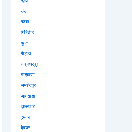
खूंटी
खेल
गढ़वा
गिरिडीह
गुमला
गोड्डा
चक्रधरपुर
चाईबासा
जमशेदपुर
जामताड़ा
झारखण्ड
दुमका
देवघर