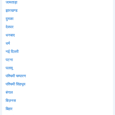
जामताड़ा
झारखण्ड
दुमका
देवघर
धनबाद
धर्म
नई दिल्ली
पटना
पलामू
पश्चिमी चम्पारण
पश्चिमी सिंहभूम
बंगाल
बिज़नस
बिहार