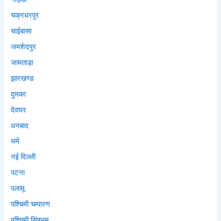
चक्रधरपुर
चाईबासा
जमशेदपुर
जामताड़ा
झारखण्ड
दुमका
देवघर
धनबाद
धर्म
नई दिल्ली
पटना
पलामू
पश्चिमी चम्पारण
पश्चिमी सिंहभूम