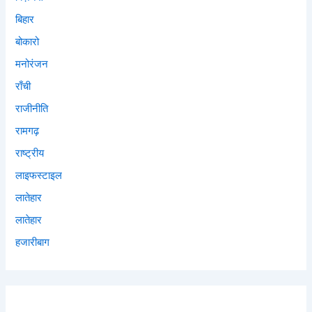
बिहार
बोकारो
मनोरंजन
राँची
राजीनीति
रामगढ़
राष्ट्रीय
लाइफस्टाइल
लातेहार
लातेहार
हजारीबाग