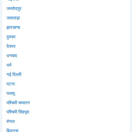
जमशेदपुर
जामताड़ा
झारखण्ड
दुमका
देवघर
धनबाद
धर्म
नई दिल्ली
पटना
पलामू
पश्चिमी चम्पारण
पश्चिमी सिंहभूम
बंगाल
बिज़नस