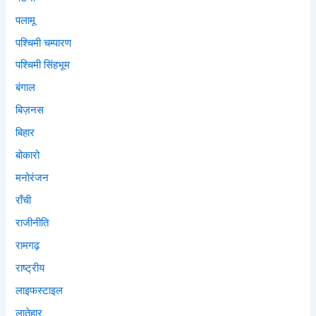
पलामू
पश्चिमी चम्पारण
पश्चिमी सिंहभूम
बंगाल
बिज़नस
बिहार
बोकारो
मनोरंजन
राँची
राजीनीति
रामगढ़
राष्ट्रीय
लाइफस्टाइल
लातेहार