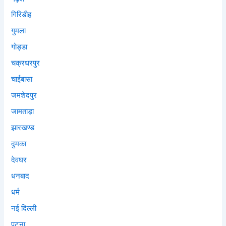
गिरिडीह
गुमला
गोड्डा
चक्रधरपुर
चाईबासा
जमशेदपुर
जामताड़ा
झारखण्ड
दुमका
देवघर
धनबाद
धर्म
नई दिल्ली
पटना