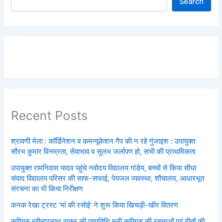
Search
Recent Posts
श्रावणी मेला : कॉर्डिनेशन व कमन्यूकेशन गैप की न रहे गुंजाइश : उपायुक्त
सौरभ कुमार विनम्रता, सेवाभाव व सुलभ जर्लापण हो, सभी की प्राथमिकता
उपायुक्त रामनिवास यादव पहुंचे नवोदय विद्यालय गांडेय, बच्चों से किया सीधा
संवाद विद्यालय परिसर की साफ-सफाई, पेयजल व्यवस्था, शौचालय, आधारभूत
संरचना का भी किया निरीक्षण
कनक रेखा ट्रस्ट ‘मां की रसोई’ ने शुरू किया खिचड़ी-खीर वितरण
कविगुरु रवीन्द्रनाथ ठाकुर की पुण्यतिथि मनी कविगुरु की रचनाओं एवं गीतों की