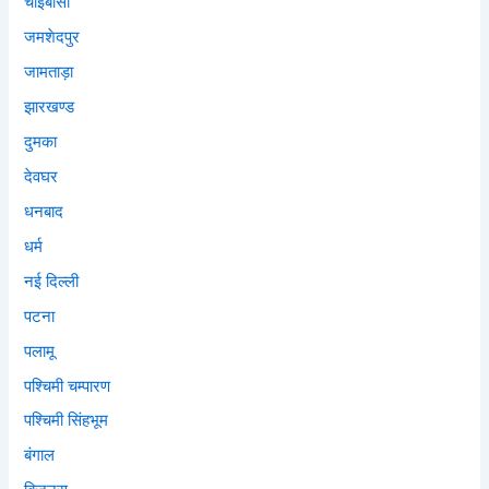
चाईबासा
जमशेदपुर
जामताड़ा
झारखण्ड
दुमका
देवघर
धनबाद
धर्म
नई दिल्ली
पटना
पलामू
पश्चिमी चम्पारण
पश्चिमी सिंहभूम
बंगाल