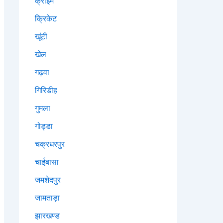
क्राइम
क्रिकेट
खूंटी
खेल
गढ़वा
गिरिडीह
गुमला
गोड्डा
चक्रधरपुर
चाईबासा
जमशेदपुर
जामताड़ा
झारखण्ड