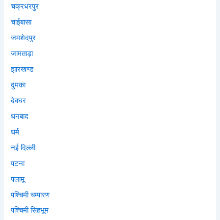
चक्रधरपुर
चाईबासा
जमशेदपुर
जामताड़ा
झारखण्ड
दुमका
देवघर
धनबाद
धर्म
नई दिल्ली
पटना
पलामू
पश्चिमी चम्पारण
पश्चिमी सिंहभूम