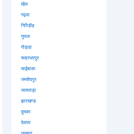
खेल
गढ़वा
गिरिडीह
गुमला
गोड्डा
चक्रधरपुर
चाईबासा
जमशेदपुर
जामताड़ा
झारखण्ड
दुमका
देवघर
धनबाद