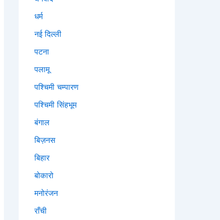
धर्म
नई दिल्ली
पटना
पलामू
पश्चिमी चम्पारण
पश्चिमी सिंहभूम
बंगाल
बिज़नस
बिहार
बोकारो
मनोरंजन
राँची