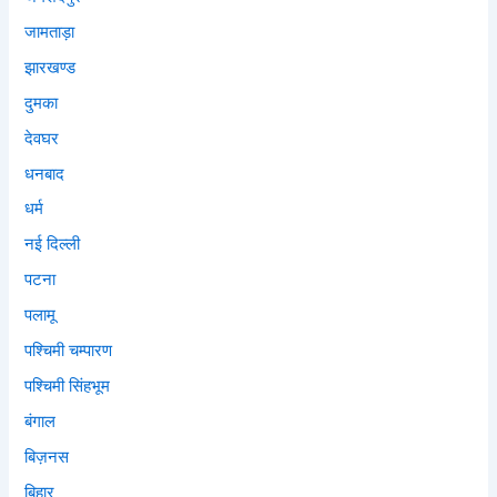
जामताड़ा
झारखण्ड
दुमका
देवघर
धनबाद
धर्म
नई दिल्ली
पटना
पलामू
पश्चिमी चम्पारण
पश्चिमी सिंहभूम
बंगाल
बिज़नस
बिहार