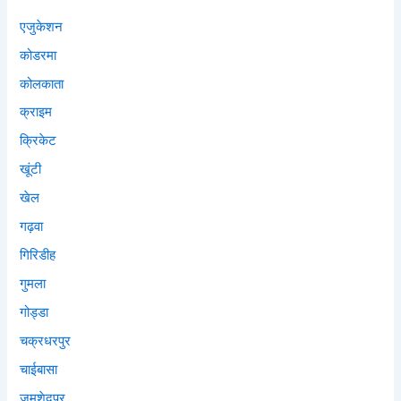
एजुकेशन
कोडरमा
कोलकाता
क्राइम
क्रिकेट
खूंटी
खेल
गढ़वा
गिरिडीह
गुमला
गोड्डा
चक्रधरपुर
चाईबासा
जमशेदपुर