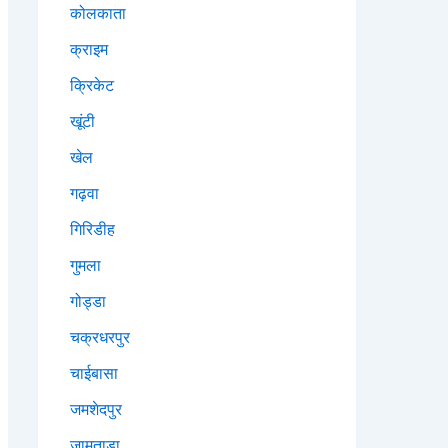
कोलकाता
क्राइम
क्रिकेट
खूंटी
खेल
गढ़वा
गिरिडीह
गुमला
गोड्डा
चक्रधरपुर
चाईबासा
जमशेदपुर
जामताड़ा