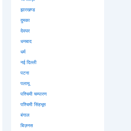
झारखण्ड
दुमका
देवघर
धनबाद
धर्म
नई दिल्ली
पटना
पलामू
पश्चिमी चम्पारण
पश्चिमी सिंहभूम
बंगाल
बिज़नस