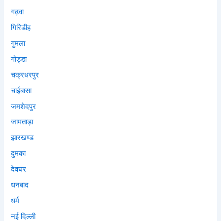
गढ़वा
गिरिडीह
गुमला
गोड्डा
चक्रधरपुर
चाईबासा
जमशेदपुर
जामताड़ा
झारखण्ड
दुमका
देवघर
धनबाद
धर्म
नई दिल्ली