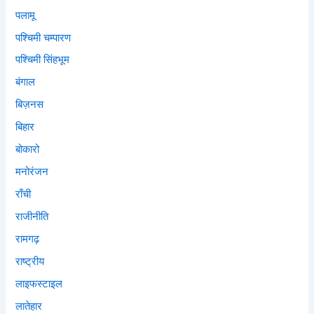
पलामू
पश्चिमी चम्पारण
पश्चिमी सिंहभूम
बंगाल
बिज़नस
बिहार
बोकारो
मनोरंजन
राँची
राजीनीति
रामगढ़
राष्ट्रीय
लाइफस्टाइल
लातेहार