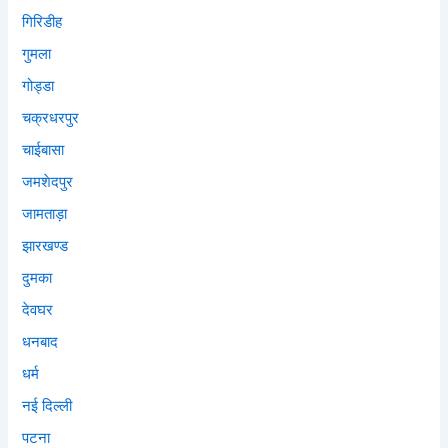
गिरिडीह
गुमला
गोड्डा
चक्रधरपुर
चाईबासा
जमशेदपुर
जामताड़ा
झारखण्ड
दुमका
देवघर
धनबाद
धर्म
नई दिल्ली
पटना