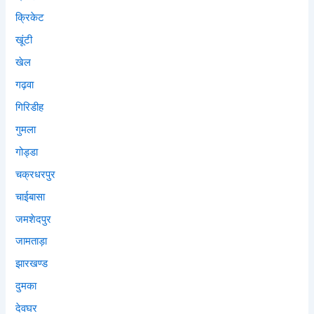
क्रिकेट
खूंटी
खेल
गढ़वा
गिरिडीह
गुमला
गोड्डा
चक्रधरपुर
चाईबासा
जमशेदपुर
जामताड़ा
झारखण्ड
दुमका
देवघर