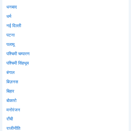
धनबाद
धर्म
नई दिल्ली
पटना
पलामू
पश्चिमी चम्पारण
पश्चिमी सिंहभूम
बंगाल
बिज़नस
बिहार
बोकारो
मनोरंजन
राँची
राजीनीति