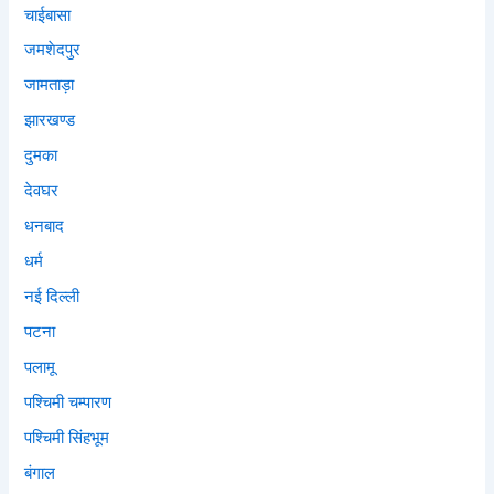
चाईबासा
जमशेदपुर
जामताड़ा
झारखण्ड
दुमका
देवघर
धनबाद
धर्म
नई दिल्ली
पटना
पलामू
पश्चिमी चम्पारण
पश्चिमी सिंहभूम
बंगाल