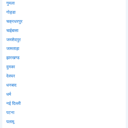
गुमला
गोड्डा
चक्रधरपुर
चाईबासा
जमशेदपुर
जामताड़ा
झारखण्ड
दुमका
देवघर
धनबाद
धर्म
नई दिल्ली
पटना
पलामू