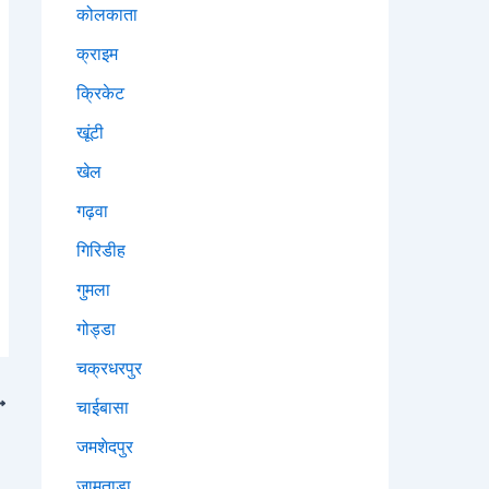
कोलकाता
क्राइम
क्रिकेट
खूंटी
खेल
गढ़वा
गिरिडीह
गुमला
गोड्डा
चक्रधरपुर
चाईबासा
जमशेदपुर
जामताड़ा