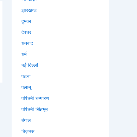
झारखण्ड
दुमका
देवघर
धनबाद
धर्म
नई दिल्ली
पटना
पलामू
पश्चिमी चम्पारण
पश्चिमी सिंहभूम
बंगाल
बिज़नस