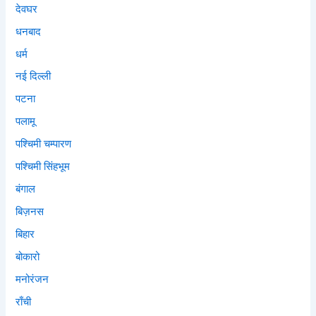
देवघर
धनबाद
धर्म
नई दिल्ली
पटना
पलामू
पश्चिमी चम्पारण
पश्चिमी सिंहभूम
बंगाल
बिज़नस
बिहार
बोकारो
मनोरंजन
राँची