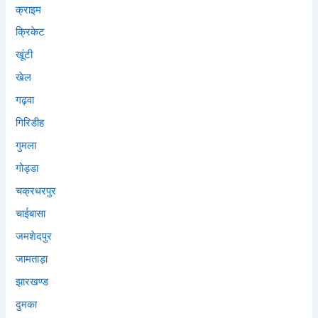
क्राइम
क्रिकेट
खूंटी
खेल
गढ़वा
गिरिडीह
गुमला
गोड्डा
चक्रधरपुर
चाईबासा
जमशेदपुर
जामताड़ा
झारखण्ड
दुमका