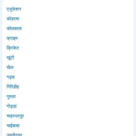
एजुकेशन
कोडरमा
कोलकाता
क्राइम
क्रिकेट
खूंटी
खेल
गढ़वा
गिरिडीह
गुमला
गोड्डा
चक्रधरपुर
चाईबासा
जमशेदपुर