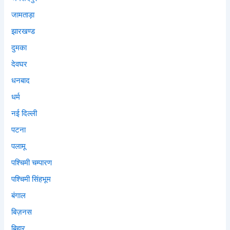
जामताड़ा
झारखण्ड
दुमका
देवघर
धनबाद
धर्म
नई दिल्ली
पटना
पलामू
पश्चिमी चम्पारण
पश्चिमी सिंहभूम
बंगाल
बिज़नस
बिहार