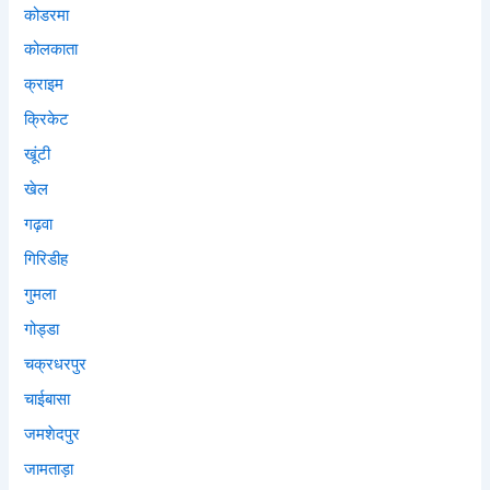
कोडरमा
कोलकाता
क्राइम
क्रिकेट
खूंटी
खेल
गढ़वा
गिरिडीह
गुमला
गोड्डा
चक्रधरपुर
चाईबासा
जमशेदपुर
जामताड़ा