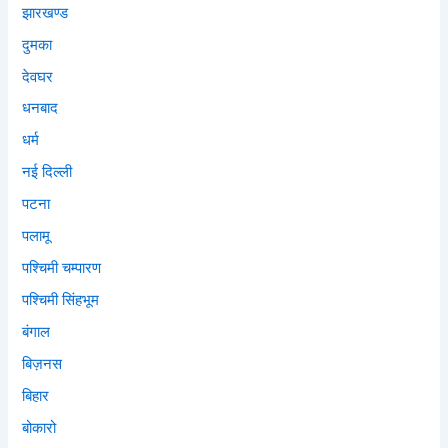
झारखण्ड
दुमका
देवघर
धनबाद
धर्म
नई दिल्ली
पटना
पलामू
पश्चिमी चम्पारण
पश्चिमी सिंहभूम
बंगाल
बिज़नस
बिहार
बोकारो