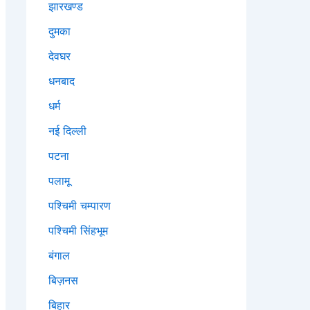
झारखण्ड
दुमका
देवघर
धनबाद
धर्म
नई दिल्ली
पटना
पलामू
पश्चिमी चम्पारण
पश्चिमी सिंहभूम
बंगाल
बिज़नस
बिहार