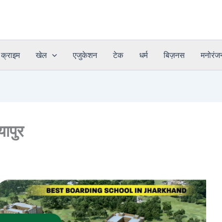
क्राइम
खेल
एजुकेशन
टेक
धर्म
बिज़नस
मनोरंज
यापुर