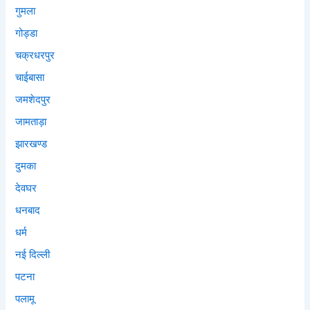
गुमला
गोड्डा
चक्रधरपुर
चाईबासा
जमशेदपुर
जामताड़ा
झारखण्ड
दुमका
देवघर
धनबाद
धर्म
नई दिल्ली
पटना
पलामू