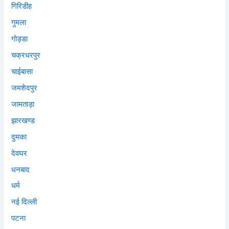
गिरिडीह
गुमला
गोड्डा
चक्रधरपुर
चाईबासा
जमशेदपुर
जामताड़ा
झारखण्ड
दुमका
देवघर
धनबाद
धर्म
नई दिल्ली
पटना