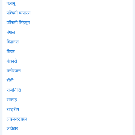
पलामू
पश्चिमी चम्पारण
पश्चिमी सिंहभूम
बंगाल
बिज़नस
बिहार
बोकारो
मनोरंजन
राँची
राजीनीति
रामगढ़
राष्ट्रीय
लाइफस्टाइल
लातेहार