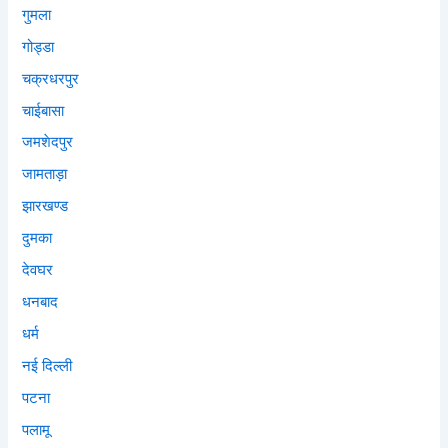
गुमला
गोड्डा
चक्रधरपुर
चाईबासा
जमशेदपुर
जामताड़ा
झारखण्ड
दुमका
देवघर
धनबाद
धर्म
नई दिल्ली
पटना
पलामू