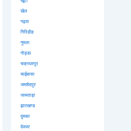
खूंटी
खेल
गढ़वा
गिरिडीह
गुमला
गोड्डा
चक्रधरपुर
चाईबासा
जमशेदपुर
जामताड़ा
झारखण्ड
दुमका
देवघर