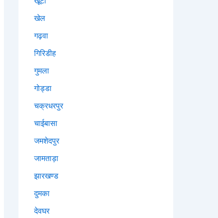
खूंटी
खेल
गढ़वा
गिरिडीह
गुमला
गोड्डा
चक्रधरपुर
चाईबासा
जमशेदपुर
जामताड़ा
झारखण्ड
दुमका
देवघर